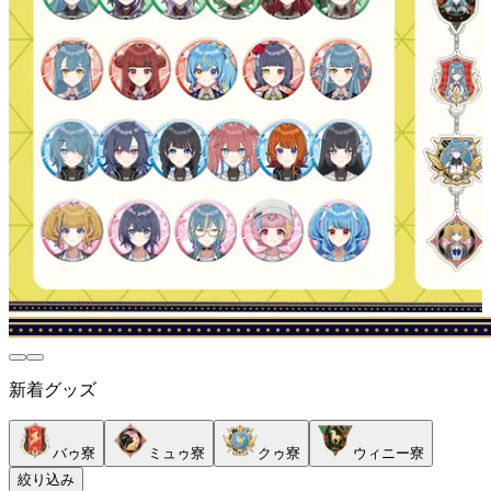
新着グッズ
バゥ寮
ミュゥ寮
クゥ寮
ウィニー寮
絞り込み