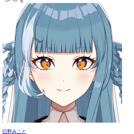
4
巳野みこと