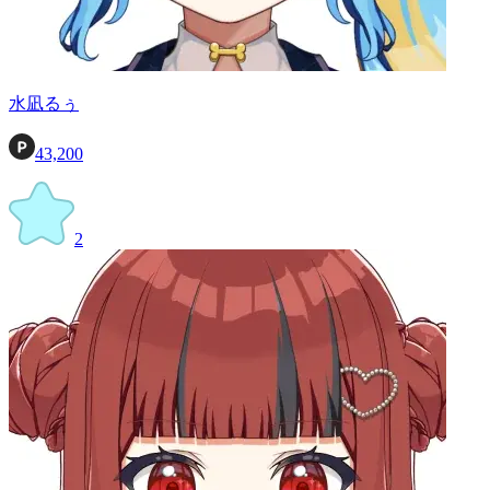
水凪るぅ
43,200
2