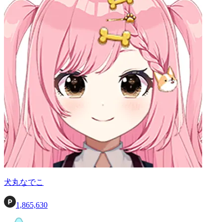
犬丸なでこ
1,865,630