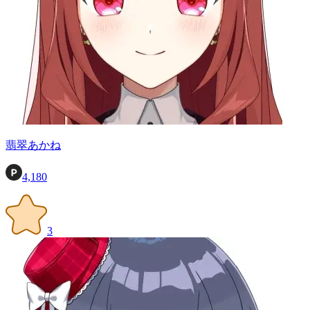
翡翠あかね
4,180
3