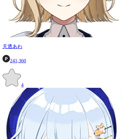
天透あわ
241,360
4