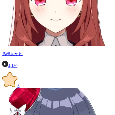
翡翠あかね
4,180
3