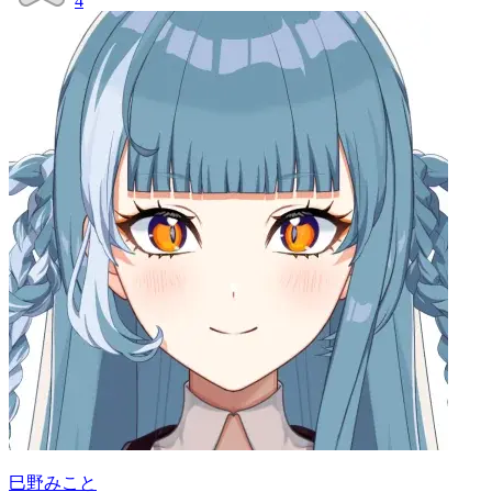
4
巳野みこと