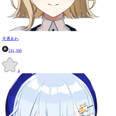
天透あわ
241,360
4