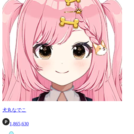
犬丸なでこ
1,865,630