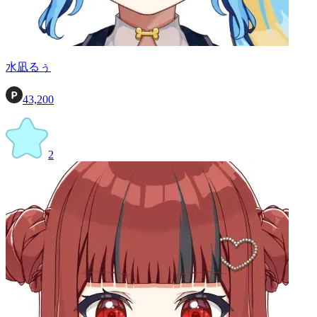
水凪るぅ
43,200
2