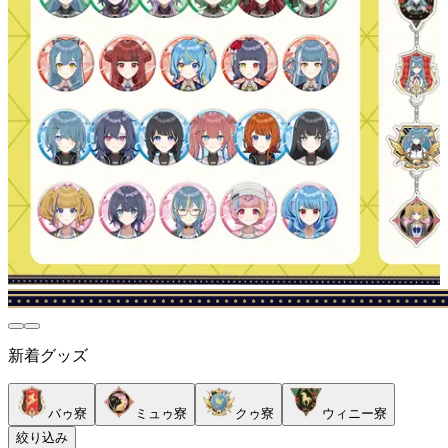
新着グッズ
バゥ寮
ミュゥ寮
クゥ寮
ウィニー寮
絞り込み