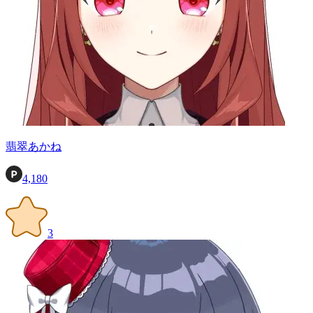
翡翠あかね
4,180
3