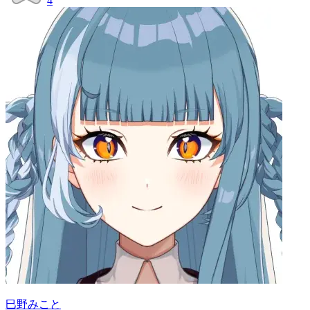
4
巳野みこと