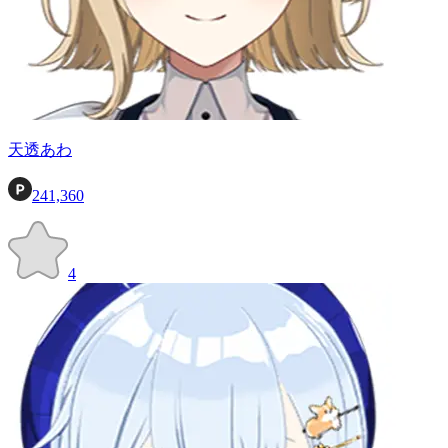
天透あわ
241,360
4