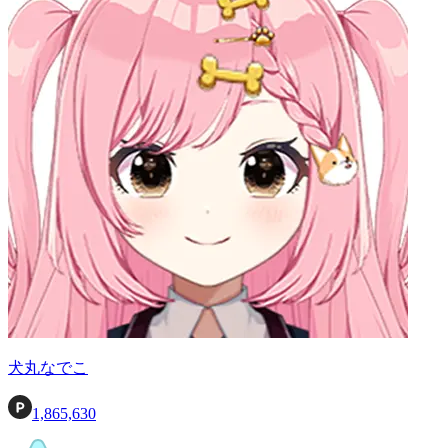
犬丸なでこ
1,865,630