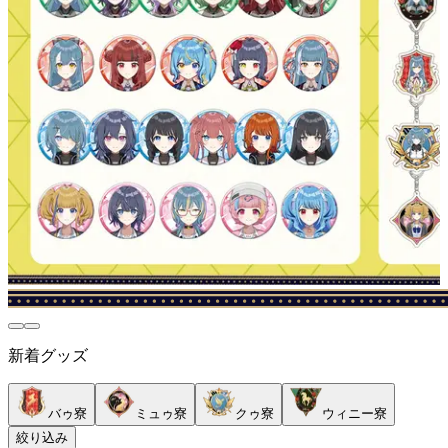
新着グッズ
バゥ寮
ミュゥ寮
クゥ寮
ウィニー寮
絞り込み