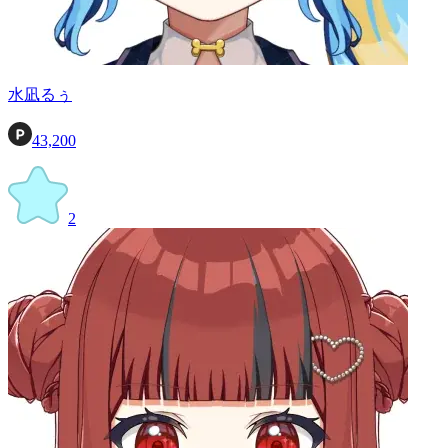
水凪るぅ
43,200
2