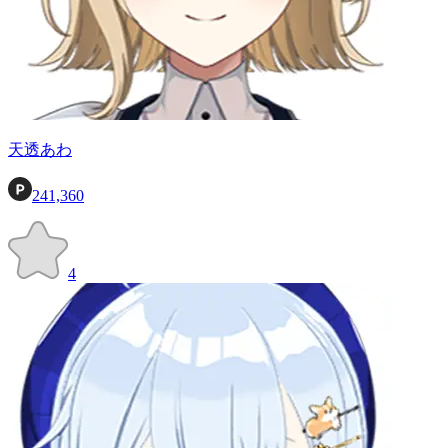
天透あわ
241,360
4