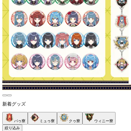
新着グッズ
バゥ寮
ミュゥ寮
クゥ寮
ウィニー寮
絞り込み