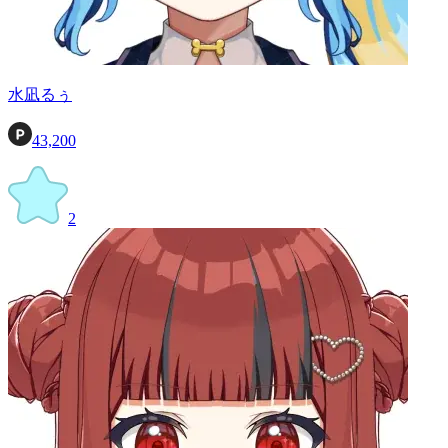
水凪るぅ
43,200
2