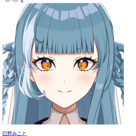
4
巳野みこと