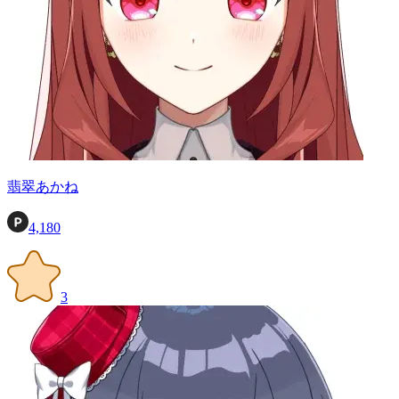
翡翠あかね
4,180
3