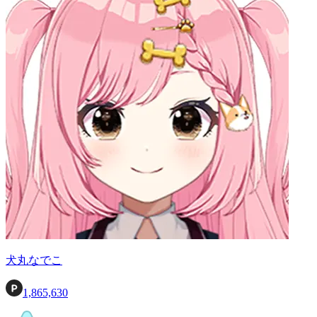
犬丸なでこ
1,865,630