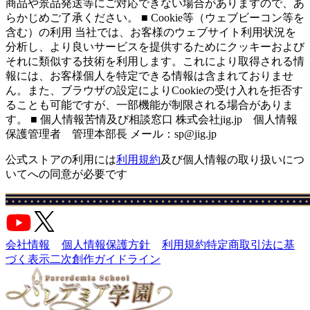
商品や景品発送等にご対応できない場合がありますので、あ
らかじめご了承ください。 ■ Cookie等（ウェブビーコン等を
含む）の利用 当社では、お客様のウェブサイト利用状況を
分析し、より良いサービスを提供するためにクッキーおよび
それに類似する技術を利用します。これにより取得される情
報には、お客様個人を特定できる情報は含まれておりませ
ん。また、ブラウザの設定によりCookieの受け入れを拒否す
ることも可能ですが、一部機能が制限される場合がありま
す。 ■ 個人情報苦情及び相談窓口 株式会社jig.jp 個人情報
保護管理者 管理本部長 メール：sp@jig.jp
公式ストアの利用には
利用規約
及び個人情報の取り扱いにつ
いてへの同意が必要です
会社情報
個人情報保護方針
利用規約
特定商取引法に基
づく表示
二次創作ガイドライン