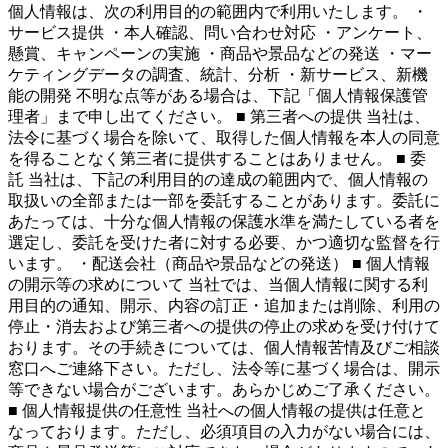
個人情報は、次の利用目的の範囲内で利用いたします。 ・
サービス提供 ・本人確認、問い合わせ対応 ・アンケート、
懸賞、キャンペーンの実施 ・商品や景品などの発送 ・マー
ケティングデータの調査、統計、分析 ・新サービス、新機
能の開発 不明な点等がある場合は、下記「個人情報保護管
理者」まで申し出てください。 ■ 第三者への提供 当社は、
法令に基づく場合を除いて、取得した個人情報を本人の同意
を得ることなく第三者に提供することはありません。 ■ 委
託 当社は、下記の利用目的の達成の範囲内で、個人情報の
取扱いの全部または一部を委託することがあります。委託に
あたっては、十分な個人情報の保護水準を満たしている者を
選定し、委託を受けた者に対する必要、かつ適切な監督を行
います。 ・配送会社（商品や景品などの発送） ■ 個人情報
の開示等の求めについて 当社では、当個人情報に関する利
用目的の通知、開示、内容の訂正・追加または削除、利用の
停止・消去および第三者への提供の停止の求めを受け付けて
おります。その手続きについては、個人情報苦情及びご相談
窓口へご連絡下さい。ただし、法令等に基づく場合は、開示
等できない場合がございます。あらかじめご了承ください。
■ 個人情報提供の任意性 当社への個人情報の提供は任意と
なっております。ただし、必須項目の入力がない場合には、