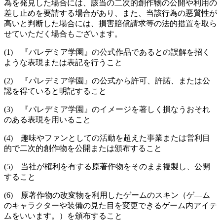
為を発見した場合には、該当の二次的創作物の公開や利用の
差し止めを要請する場合があり、また、当該行為の悪質性が
高いと判断した場合には、損害賠償請求等の法的措置を取ら
せていただく場合もございます。
(1) 『パレデミア学園』の公式作品であるとの誤解を招く
ような表現または表記を行うこと
(2) 『パレデミア学園』の公式から許可、許諾、または公
認を得ていると明記すること
(3) 『パレデミア学園』のイメージを著しく損なうおそれ
のある表現を用いること
(4) 趣味やファンとしての活動を超えた事業または営利目
的で二次的創作物を公開または頒布すること
(5) 当社が権利を有する原著作物をそのまま複製し、公開
すること
(6) 原著作物の改変物を利用したゲームのスキン（ゲ―ム
のキャラクターや装備の見た目を変更できるゲーム内アイテ
ムをいいます。）を頒布すること