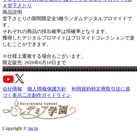
＃
堂下さとり
商品説明
堂下さとりの期間限定全5種ランダムデジタルブロマイドで
す。
それぞれの商品の排出確率は同確率となります。
獲得したデジタルブロマイドはブロマイドコレクションで楽
しむことができます。
※仕様上重複する場合もございます。
限定販売: 2026年6月10日まで
会社情報
個人情報保護方針
利用規約
特定商取引法に基
づく表示
二次創作ガイドライン
Copyright ©
jig.jp