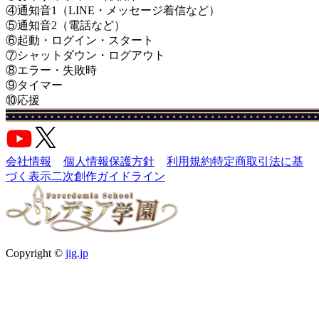
④通知音1（LINE・メッセージ着信など）
⑤通知音2（電話など）
⑥起動・ログイン・スタート
⑦シャットダウン・ログアウト
⑧エラー・失敗時
⑨タイマー
⑩応援
会社情報
個人情報保護方針
利用規約
特定商取引法に基
づく表示
二次創作ガイドライン
Copyright ©
jig.jp