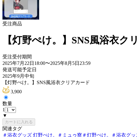
受注商品
【灯野ぺけ。】SNS風浴衣ク
受注受付期間
2025年7月22日18:00
〜
2025年8月5日23:59
発送可能予定日
2025年9月中旬
【灯野ぺけ。】SNS風浴衣クリアカード
3,900
数量
1
▼
カートに入れる
関連タグ
＃
浴衣グッズ 灯野ぺけ。
＃
ミュゥ寮
＃
灯野ぺけ。
＃
浴衣グッ