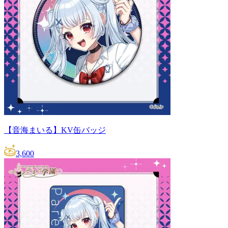
【音海まいる】KV缶バッジ
3,600