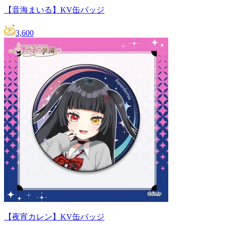
【音海まいる】KV缶バッジ
3,600
【夜宵カレン】KV缶バッジ