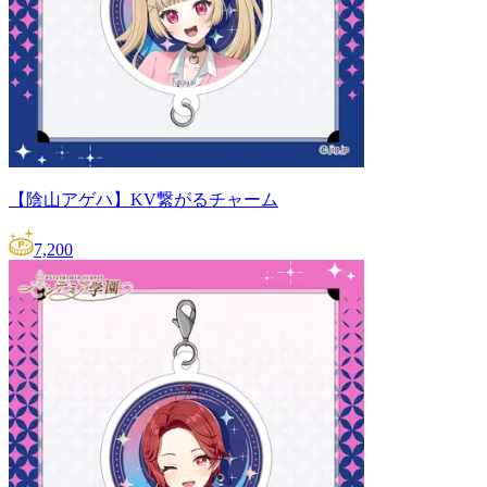
【陰山アゲハ】KV繋がるチャーム
7,200