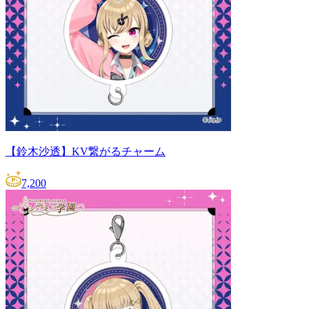
【鈴木沙透】KV繋がるチャーム
7,200