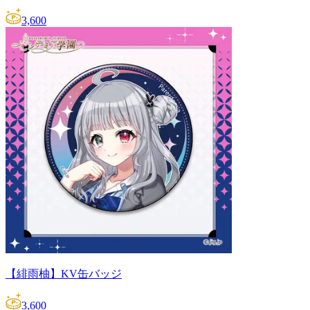
3,600
【緋雨柚】KV缶バッジ
3,600