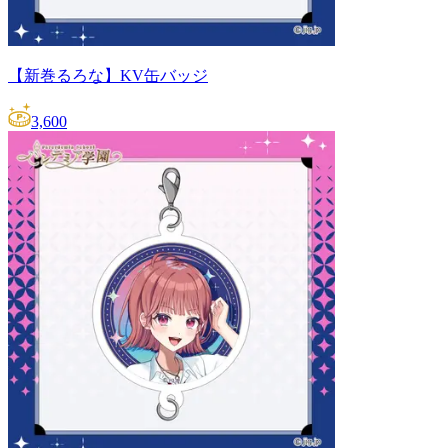
【新巻るろな】KV缶バッジ
3,600