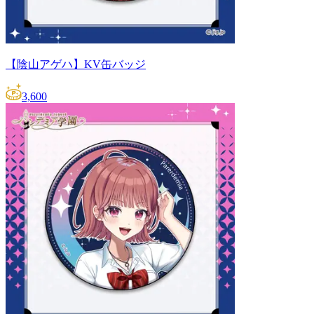
【陰山アゲハ】KV缶バッジ
3,600