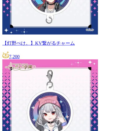
【灯野ぺけ。】KV繋がるチャーム
7,200