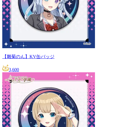
【雛菊のん】KV缶バッジ
3,600