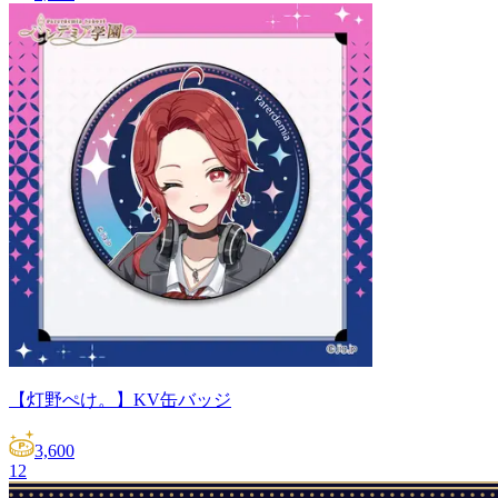
【灯野ぺけ。】KV缶バッジ
3,600
1
2