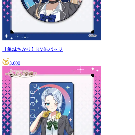
【亀城ちかり】KV缶バッジ
3,600