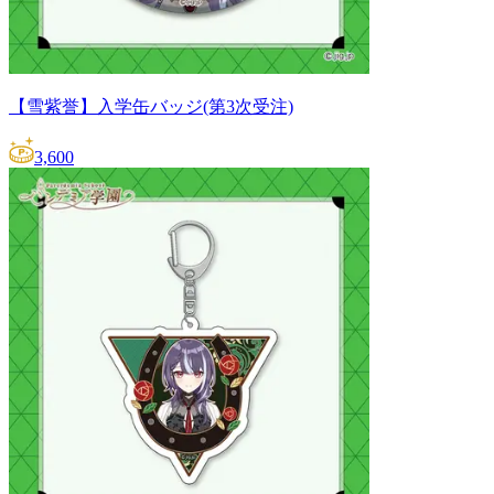
【雪紫誉】入学缶バッジ(第3次受注)
3,600