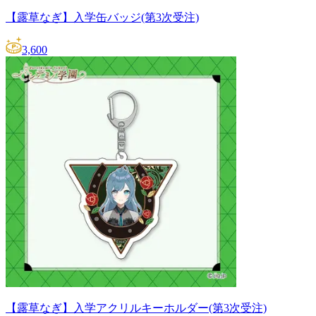
【露草なぎ】入学缶バッジ(第3次受注)
3,600
【露草なぎ】入学アクリルキーホルダー(第3次受注)