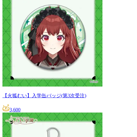
【火狐むい】入学缶バッジ(第3次受注)
3,600