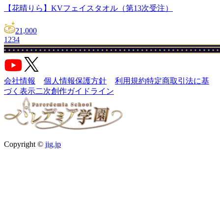
【花晴りら】KVフェイスタオル（第13次受注）
21,000
1
2
3
4
会社情報
個人情報保護方針
利用規約
特定商取引法に基
づく表示
二次創作ガイドライン
Copyright ©
jig.jp