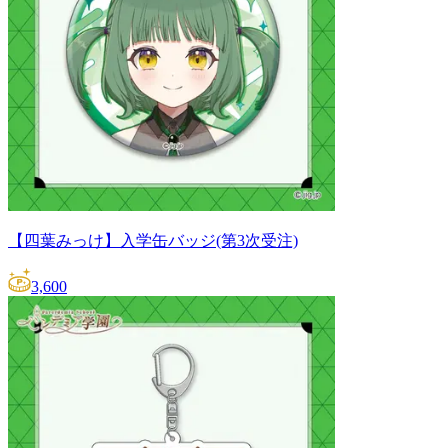
【四葉みっけ】入学缶バッジ(第3次受注)
3,600