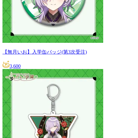
【無月いお】入学缶バッジ(第3次受注)
3,600