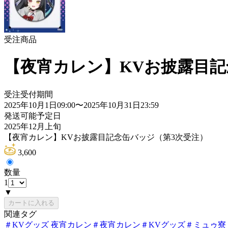
受注商品
【夜宵カレン】KVお披露目記
受注受付期間
2025年10月1日09:00
〜
2025年10月31日23:59
発送可能予定日
2025年12月上旬
【夜宵カレン】KVお披露目記念缶バッジ（第3次受注）
3,600
数量
1
▼
カートに入れる
関連タグ
＃
KVグッズ 夜宵カレン
＃
夜宵カレン
＃
KVグッズ
＃
ミュゥ寮