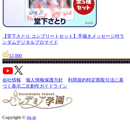
【堂下さとり コンプリートセット】手描きメッセージ付ラ
ンダムデジタルブロマイド
12,000
会社情報
個人情報保護方針
利用規約
特定商取引法に基
づく表示
二次創作ガイドライン
Copyright ©
jig.jp