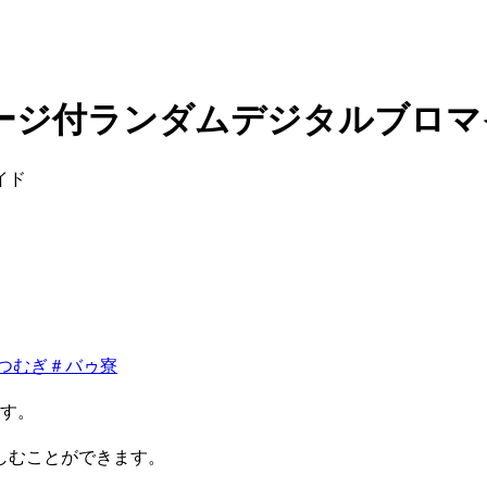
ージ付ランダムデジタルブロマ
イド
つむぎ
＃
バゥ寮
です。
しむことができます。