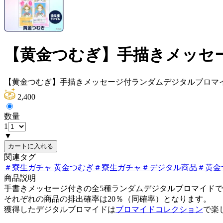
【黄金つむぎ】手描きメッセ
【黄金つむぎ】手描きメッセージ付ランダムデジタルブロマ
2,400
数量
1
▼
カートに入れる
関連タグ
＃
寮生ガチャ 黄金つむぎ
＃
寮生ガチャ
＃
デジタル商品
＃
黄金
商品説明
手書きメッセージ付きの全5種ランダムデジタルブロマイド
それぞれの商品の排出確率は20％（同確率）となります。
獲得したデジタルブロマイドは
ブロマイドコレクション
で楽