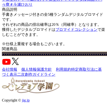
ゥ寮
＃
斗瀬ひおり
商品説明
手書きメッセージ付きの全5種ランダムデジタルブロマイド
です。
それぞれの商品の排出確率は20％（同確率）となります。
獲得したデジタルブロマイドは
ブロマイドコレクション
で楽
しむことができます。
※仕様上重複する場合もございます。
関連商品
会社情報
個人情報保護方針
利用規約
特定商取引法に基
づく表示
二次創作ガイドライン
Copyright ©
jig.jp