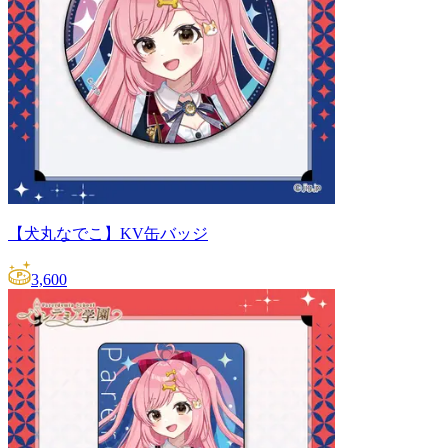
【犬丸なでこ】KV缶バッジ
3,600