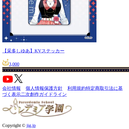
【采多しゆあ】KVステッカー
3,000
会社情報
個人情報保護方針
利用規約
特定商取引法に基
づく表示
二次創作ガイドライン
Copyright ©
jig.jp