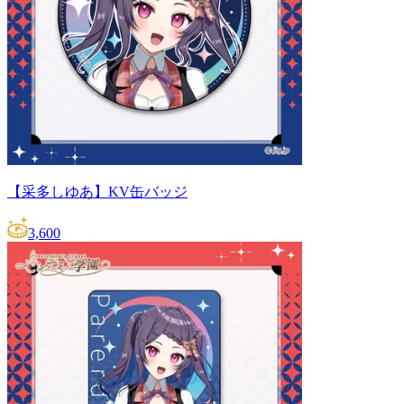
【采多しゆあ】KV缶バッジ
3,600