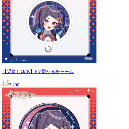
【采多しゆあ】KV繋がるチャーム
7,200