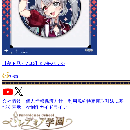
【夢ト見りんね】KV缶バッジ
3,600
会社情報
個人情報保護方針
利用規約
特定商取引法に基
づく表示
二次創作ガイドライン