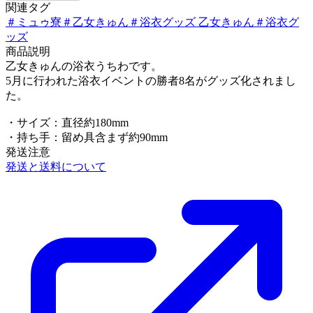
関連タグ
＃
ミュゥ寮
＃
乙女きゅん
＃
浴衣グッズ 乙女きゅん
＃
浴衣グ
ッズ
商品説明
乙女きゅんの浴衣うちわです。
5月に行われた浴衣イベントの勝者8名がグッズ化されまし
た。
・サイズ：直径約180mm
・持ち手：留め具含まず約90mm
発送注意
発送と送料について