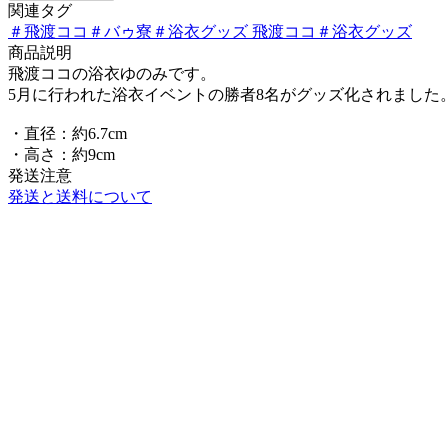
関連タグ
＃
飛渡ココ
＃
バゥ寮
＃
浴衣グッズ 飛渡ココ
＃
浴衣グッズ
商品説明
飛渡ココの浴衣ゆのみです。
5月に行われた浴衣イベントの勝者8名がグッズ化されました
・直径：約6.7cm
・高さ：約9cm
発送注意
発送と送料について