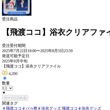
受注商品
【飛渡ココ】浴衣クリアファ
受注受付期間
2025年7月22日18:00
〜
2025年8月5日23:59
発送可能予定日
2025年9月中旬
【飛渡ココ】浴衣クリアファイル
4,200
数量
1
▼
カートに入れる
関連タグ
＃
飛渡ココ
＃
バゥ寮
＃
浴衣グッズ 飛渡ココ
＃
浴衣グッズ