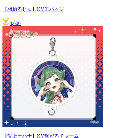
【相栖るじゅ】KV缶バッジ
3,600
【愛上オハナ】KV繋がるチャーム