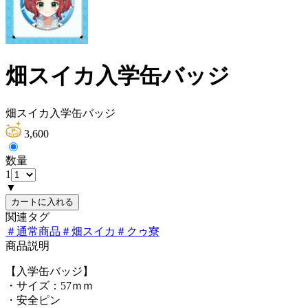
畑スイカ入学缶バッジ
畑スイカ入学缶バッジ
3,600
数量
1
▼
カートに入れる
関連タグ
＃
通常商品
＃
畑スイカ
＃
クゥ寮
商品説明
【入学缶バッジ】
・サイズ：57ｍｍ
・安全ピン