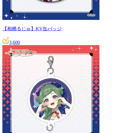
【相栖るじゅ】KV缶バッジ
3,600