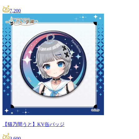
7,200
【猫乃間うと】KV缶バッジ
3,600