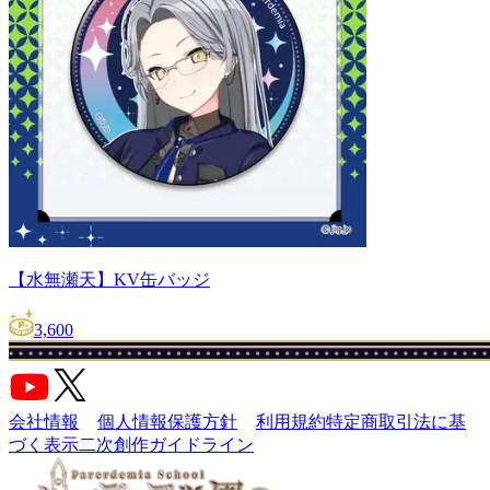
【水無瀬天】KV缶バッジ
3,600
会社情報
個人情報保護方針
利用規約
特定商取引法に基
づく表示
二次創作ガイドライン