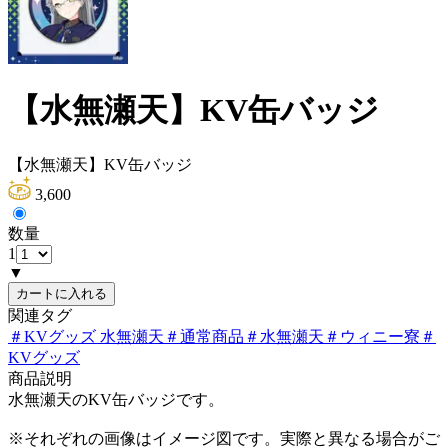
【水無瀬天】KV缶バッジ
【水無瀬天】KV缶バッジ
3,600
数量
1
▼
カートに入れる
関連タグ
＃
KVグッズ 水無瀬天
＃
通常商品
＃
水無瀬天
＃
ウィニー寮
＃
KVグッズ
商品説明
水無瀬天のKV缶バッジです。
※それぞれの画像はイメージ図です。実際と異なる場合がご