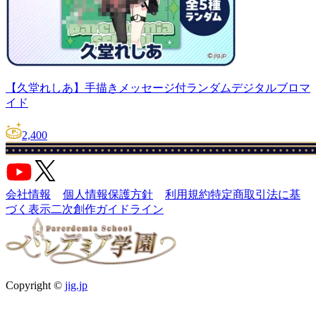
【久堂れしあ】手描きメッセージ付ランダムデジタルブロマ
イド
2,400
会社情報
個人情報保護方針
利用規約
特定商取引法に基
づく表示
二次創作ガイドライン
Copyright ©
jig.jp