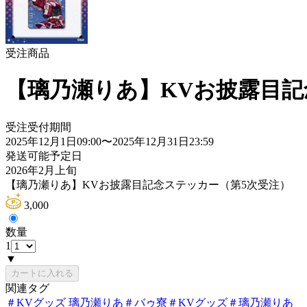
受注商品
【璃乃瀬りあ】KVお披露目記
受注受付期間
2025年12月1日09:00
〜
2025年12月31日23:59
発送可能予定日
2026年2月上旬
【璃乃瀬りあ】KVお披露目記念ステッカー（第5次受注）
3,000
数量
1
▼
カートに入れる
関連タグ
＃
KVグッズ 璃乃瀬りあ
＃
バゥ寮
＃
KVグッズ
＃
璃乃瀬りあ