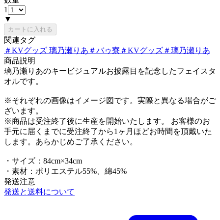
1
▼
カートに入れる
関連タグ
＃
KVグッズ 璃乃瀬りあ
＃
バゥ寮
＃
KVグッズ
＃
璃乃瀬りあ
商品説明
璃乃瀬りあのキービジュアルお披露目を記念したフェイスタ
オルです。
※それぞれの画像はイメージ図です。実際と異なる場合がご
ざいます。
※商品は受注終了後に生産を開始いたします。 お客様のお
手元に届くまでに受注終了から1ヶ月ほどお時間を頂戴いた
します。あらかじめご了承ください。
・サイズ：84cm×34cm
・素材：ポリエステル55%、綿45%
発送注意
発送と送料について