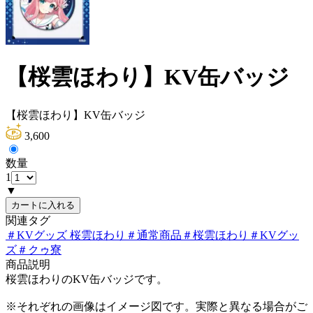
【桜雲ほわり】KV缶バッジ
【桜雲ほわり】KV缶バッジ
3,600
数量
1
▼
カートに入れる
関連タグ
＃
KVグッズ 桜雲ほわり
＃
通常商品
＃
桜雲ほわり
＃
KVグッ
ズ
＃
クゥ寮
商品説明
桜雲ほわりのKV缶バッジです。
※それぞれの画像はイメージ図です。実際と異なる場合がご