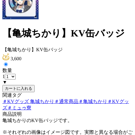
【亀城ちかり】KV缶バッジ
【亀城ちかり】KV缶バッジ
3,600
数量
1
▼
カートに入れる
関連タグ
＃
KVグッズ 亀城ちかり
＃
通常商品
＃
亀城ちかり
＃
KVグッ
ズ
＃
ミュゥ寮
商品説明
亀城ちかりのKV缶バッジです。
※それぞれの画像はイメージ図です。実際と異なる場合がご