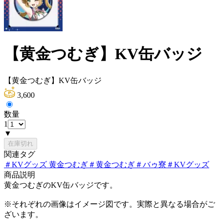
【黄金つむぎ】KV缶バッジ
【黄金つむぎ】KV缶バッジ
3,600
数量
1
▼
在庫切れ
関連タグ
＃
KVグッズ 黄金つむぎ
＃
黄金つむぎ
＃
バゥ寮
＃
KVグッズ
商品説明
黄金つむぎのKV缶バッジです。
※それぞれの画像はイメージ図です。実際と異なる場合がご
ざいます。