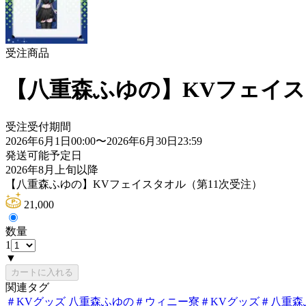
受注商品
【八重森ふゆの】KVフェイス
受注受付期間
2026年6月1日00:00
〜
2026年6月30日23:59
発送可能予定日
2026年8月上旬以降
【八重森ふゆの】KVフェイスタオル（第11次受注）
21,000
数量
1
▼
カートに入れる
関連タグ
＃
KVグッズ 八重森ふゆの
＃
ウィニー寮
＃
KVグッズ
＃
八重森