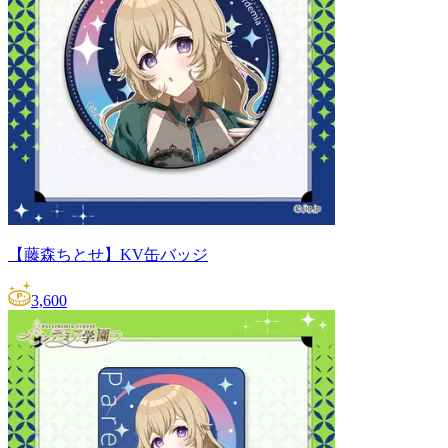
【藤森ちとせ】KV缶バッジ
3,600