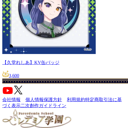
【久堂れしあ】KV缶バッジ
3,600
会社情報
個人情報保護方針
利用規約
特定商取引法に基
づく表示
二次創作ガイドライン