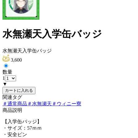
水無瀬天入学缶バッジ
水無瀬天入学缶バッジ
3,600
数量
1
▼
カートに入れる
関連タグ
＃
通常商品
＃
水無瀬天
＃
ウィニー寮
商品説明
【入学缶バッジ】
・サイズ：57ｍｍ
・安全ピン