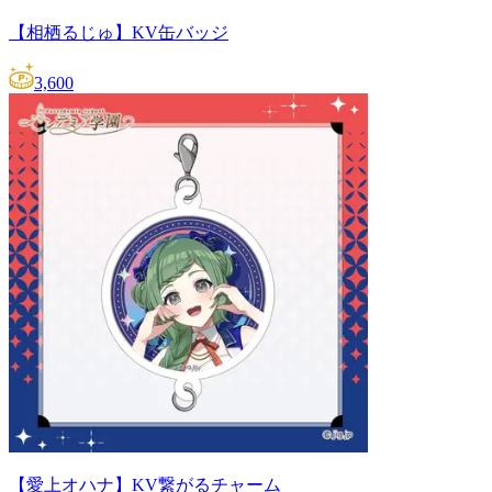
【相栖るじゅ】KV缶バッジ
3,600
【愛上オハナ】KV繋がるチャーム