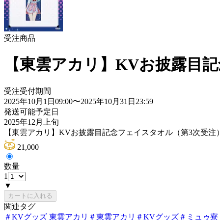
受注商品
【東雲アカリ】KVお披露目記
受注受付期間
2025年10月1日09:00
〜
2025年10月31日23:59
発送可能予定日
2025年12月上旬
【東雲アカリ】KVお披露目記念フェイスタオル（第3次受注
21,000
数量
1
▼
カートに入れる
関連タグ
＃
KVグッズ 東雲アカリ
＃
東雲アカリ
＃
KVグッズ
＃
ミュゥ寮