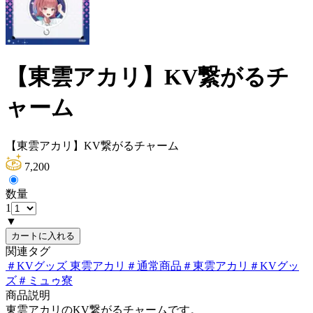
【東雲アカリ】KV繋がるチ
ャーム
【東雲アカリ】KV繋がるチャーム
7,200
数量
1
▼
カートに入れる
関連タグ
＃
KVグッズ 東雲アカリ
＃
通常商品
＃
東雲アカリ
＃
KVグッ
ズ
＃
ミュゥ寮
商品説明
東雲アカリのKV繋がるチャームです。