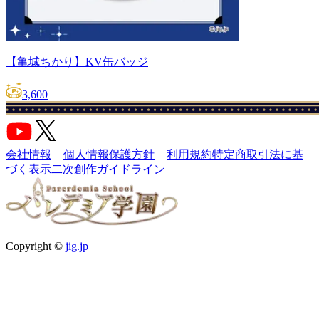
【亀城ちかり】KV缶バッジ
3,600
会社情報
個人情報保護方針
利用規約
特定商取引法に基
づく表示
二次創作ガイドライン
Copyright ©
jig.jp