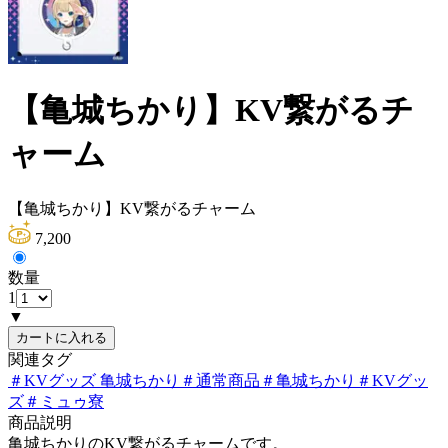
【亀城ちかり】KV繋がるチ
ャーム
【亀城ちかり】KV繋がるチャーム
7,200
数量
1
▼
カートに入れる
関連タグ
＃
KVグッズ 亀城ちかり
＃
通常商品
＃
亀城ちかり
＃
KVグッ
ズ
＃
ミュゥ寮
商品説明
亀城ちかりのKV繋がるチャームです。